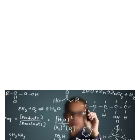
Мы наполняем группы до восьми человек 
максимум, чтобы педагог смог равноценно 
уделить внимание всем слушателям курсов, после 
того, как объяснил материал.
У нас работают специалисты, которые по одному 
взгляду могут определить, понял ученик материал 
или не совсем. И сами идут навстречу, понимая, что 
школьник может постесняться сказать, что он не 
понял тему. Продолжительность занятий 1 час. За 
это время изучается тема, решаются задачи по 
теме, закрепляется материал путем опроса. На дом 
слушатели курсов получают задание, которые надо 
выполнять самостоятельно.